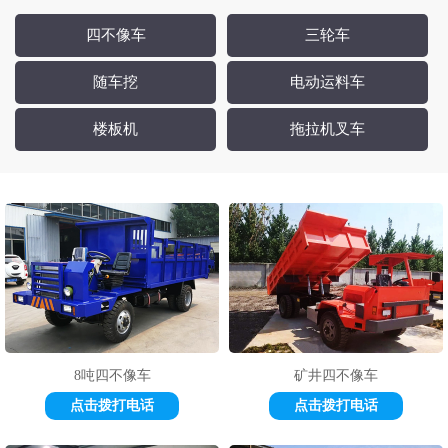
四不像车
三轮车
随车挖
电动运料车
楼板机
拖拉机叉车
8吨四不像车
矿井四不像车
点击拨打电话
点击拨打电话